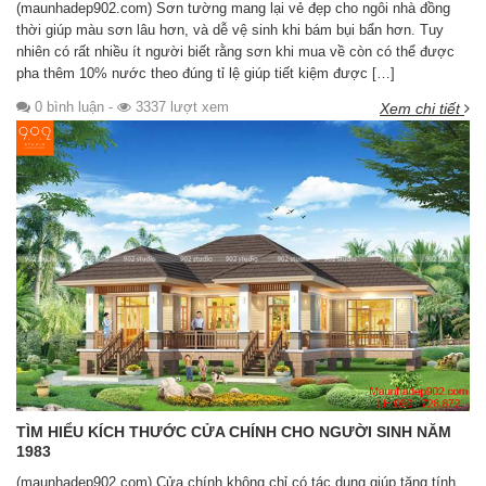
(maunhadep902.com) Sơn tường mang lại vẻ đẹp cho ngôi nhà đồng
thời giúp màu sơn lâu hơn, và dễ vệ sinh khi bám bụi bẩn hơn. Tuy
nhiên có rất nhiều ít người biết rằng sơn khi mua về còn có thể được
pha thêm 10% nước theo đúng tỉ lệ giúp tiết kiệm được […]
0 bình luận
-
3337 lượt xem
Xem chi tiết
TÌM HIỂU KÍCH THƯỚC CỬA CHÍNH CHO NGƯỜI SINH NĂM
1983
(maunhadep902.com) Cửa chính không chỉ có tác dụng giúp tăng tính