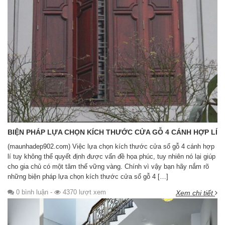
BIỆN PHÁP LỰA CHỌN KÍCH THƯỚC CỬA GỖ 4 CÁNH HỢP LÍ
(maunhadep902.com) Việc lựa chọn kích thước cửa sổ gỗ 4 cánh hợp
lí tuy không thể quyết định được vấn đề họa phúc, tuy nhiên nó lại giúp
cho gia chủ có một tâm thế vững vàng. Chính vì vậy bạn hãy nắm rõ
những biện pháp lựa chọn kích thước cửa sổ gỗ 4 […]
0 bình luận
-
4370 lượt xem
Xem chi tiết