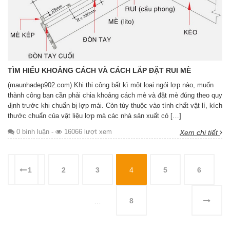
TÌM HIỂU KHOẢNG CÁCH VÀ CÁCH LẮP ĐẶT RUI MÈ
(maunhadep902.com) Khi thi công bất kì một loại ngói lợp nào, muốn
thành công bạn cần phải chia khoảng cách mè và đặt mè đúng theo quy
định trước khi chuẩn bị lợp mái. Còn tùy thuộc vào tính chất vật lí, kích
thước chuẩn của vật liệu lợp mà các nhà sản xuất có […]
0 bình luận
-
16066 lượt xem
Xem chi tiết
1
2
3
4
5
6
…
8