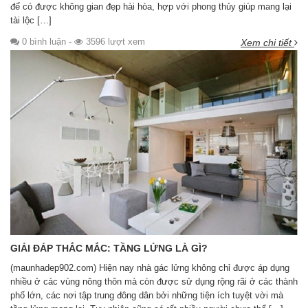
để có được không gian đẹp hài hòa, hợp với phong thủy giúp mang lại
tài lộc […]
0 bình luận
-
3596 lượt xem
Xem chi tiết
GIẢI ĐÁP THẮC MẮC: TẦNG LỬNG LÀ GÌ?
(maunhadep902.com) Hiện nay nhà gác lửng không chỉ được áp dụng
nhiều ở các vùng nông thôn mà còn được sử dụng rộng rãi ở các thành
phố lớn, các nơi tập trung đông dân bởi những tiện ích tuyệt vời mà