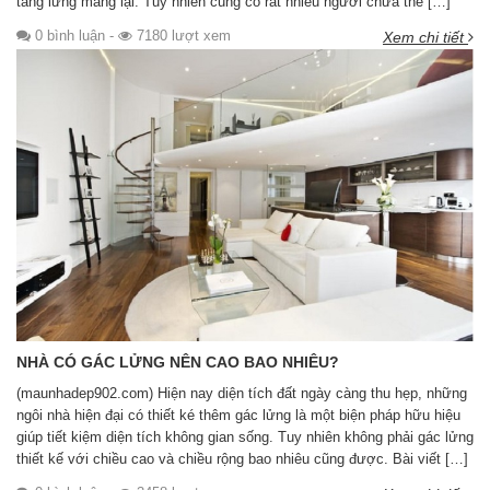
tầng lửng mang lại. Tuy nhiên cũng có rất nhiều người chưa thể […]
0 bình luận
-
7180 lượt xem
Xem chi tiết
NHÀ CÓ GÁC LỬNG NÊN CAO BAO NHIÊU?
(maunhadep902.com) Hiện nay diện tích đất ngày càng thu hẹp, những
ngôi nhà hiện đại có thiết ké thêm gác lửng là một biện pháp hữu hiệu
giúp tiết kiệm diện tích không gian sống. Tuy nhiên không phải gác lửng
thiết kế với chiều cao và chiều rộng bao nhiêu cũng được. Bài viết […]