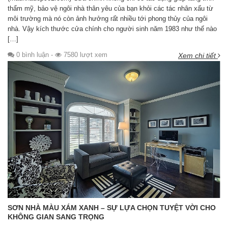
thẩm mỹ, bảo vệ ngôi nhà thân yêu của bạn khỏi các tác nhân xấu từ
môi trường mà nó còn ảnh hưởng rất nhiều tới phong thủy của ngôi
nhà. Vậy kích thước cửa chính cho người sinh năm 1983 như thế nào
[…]
0 bình luận
-
7580 lượt xem
Xem chi tiết
SƠN NHÀ MÀU XÁM XANH – SỰ LỰA CHỌN TUYỆT VỜI CHO
KHÔNG GIAN SANG TRỌNG