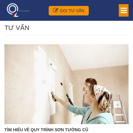
GỌI TƯ VẤN
TƯ VẤN
TÌM HIỂU VỀ QUY TRÌNH SƠN TƯỜNG CŨ