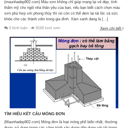
(maunhadep902.com) Màu sơn không chỉ giúp mang lại vẻ đẹp, tính
thẩm mỹ cho ngôi nhà thân yêu của bạn, nếu bạn biết cách chọn màu
sơn phù hợp với phong thủy thì nó còn có thể đem lại tài lộc và sức
khỏe cho các thành viên trong gia đình. Xám xanh đang là […]
0 bình luận
-
9168 lượt xem
Xem chi tiết
TÌM HIỂU KẾT CẤU MÓNG ĐƠN
(Maunhadep902.com) Móng đơn là loại móng phổ biến nhất, thường
được sử dụng trong các công trình xây dựng dân dụng với tải trọng