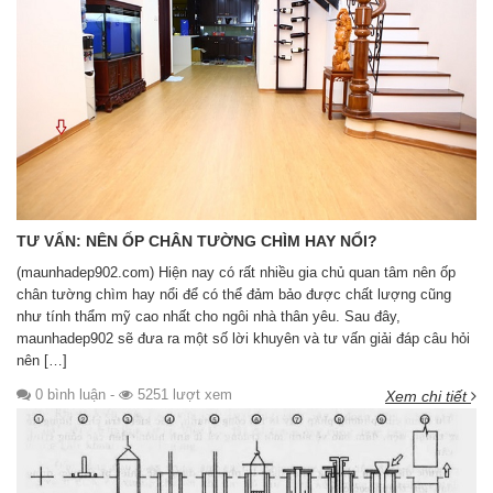
TƯ VẤN: NÊN ỐP CHÂN TƯỜNG CHÌM HAY NỔI?
(maunhadep902.com) Hiện nay có rất nhiều gia chủ quan tâm nên ốp
chân tường chìm hay nổi để có thể đảm bảo được chất lượng cũng
như tính thẩm mỹ cao nhất cho ngôi nhà thân yêu. Sau đây,
maunhadep902 sẽ đưa ra một số lời khuyên và tư vấn giải đáp câu hỏi
nên […]
0 bình luận
-
5251 lượt xem
Xem chi tiết