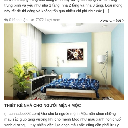
trung bình và yếu như nhà 1 tầng, nhà 2 tầng và nhà 3 tầng. Loại móng
này rất dễ thi công và không tốn quá nhiều chi phí như các […]
0 bình luận
-
7972 lượt xem
Xem chi tiết
THIẾT KẾ NHÀ CHO NGƯỜI MỆNH MỘC
(maunhadep902.com) Gia chủ là người mệnh Mộc nên chọn những
màu sắc giúp tăng vượng khí cho mệnh Mộc như màu xanh nõn chuối,
xanh dương,… tuy nhiên việc lựa chọn màu sắc cũng cần phải lưu ý