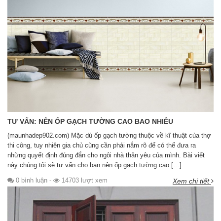
TƯ VẤN: NÊN ỐP GẠCH TƯỜNG CAO BAO NHIÊU
(maunhadep902.com) Mặc dù ốp gạch tường thuộc về kĩ thuật của thợ
thi công, tuy nhiên gia chủ cũng cần phải nắm rõ để có thể đưa ra
những quyết định đúng đắn cho ngôi nhà thân yêu của mình. Bài viết
này chúng tôi sẽ tư vấn cho bạn nên ốp gạch tường cao […]
0 bình luận
-
14703 lượt xem
Xem chi tiết