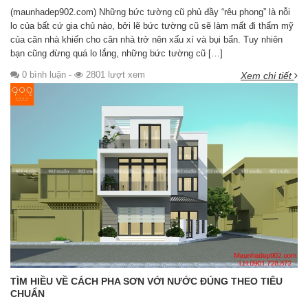
(maunhadep902.com) Những bức tường cũ phủ đầy “rêu phong” là nỗi
lo của bất cứ gia chủ nào, bởi lẽ bức tường cũ sẽ làm mất đi thẩm mỹ
của căn nhà khiến cho căn nhà trở nên xấu xí và bụi bẩn. Tuy nhiên
bạn cũng đừng quá lo lắng, những bức tường cũ […]
0 bình luận
-
2801 lượt xem
Xem chi tiết
TÌM HIỀU VỀ CÁCH PHA SƠN VỚI NƯỚC ĐÚNG THEO TIÊU
CHUẨN