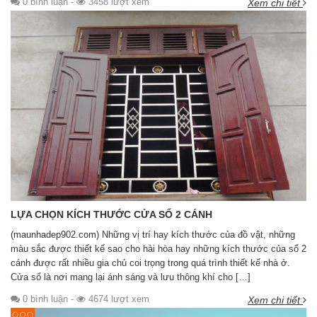
0 bình luận
-
3458 lượt xem
Xem chi tiết
LỰA CHỌN KÍCH THƯỚC CỬA SỔ 2 CÁNH
(maunhadep902.com) Những vị trí hay kích thước của đồ vật, những
màu sắc được thiết kế sao cho hài hòa hay những kích thước của sổ 2
cánh được rất nhiều gia chủ coi trọng trong quá trình thiết kế nhà ở.
Cửa sổ là nơi mang lại ánh sáng và lưu thông khí cho […]
0 bình luận
-
4674 lượt xem
Xem chi tiết