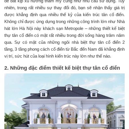
để bắt kịp xu hướng thẩm mỹ cũng như nhu cầu sử dụng. Tuy
nhiên, trong rất nhiều sự thay đổi đó, bạn sẽ nhận thấy giá trị
được khẳng định qua nhiều thế kỷ của kiến trúc tân cổ điển.
Không chỉ được ứng dựng trong những công trình lớn như Nhà
hát lớn Hà Nội này khách sạn Metropole – những thiết kế biệt
thự tân cổ điển có mặt rất nhiều trong đời sống hàng trăm năm
qua. Sự có mặt của những ngôi nhà biệt thự tân cổ điển 2
tầng, 3 tầng phong cách cổ điển từ Bắc đến Nam đã khẳng định
vị trí, sức hút của loại hình kiến trúc này lớn như thế nào.
2. Những đặc điểm thiết kế biệt thự tân cổ điển