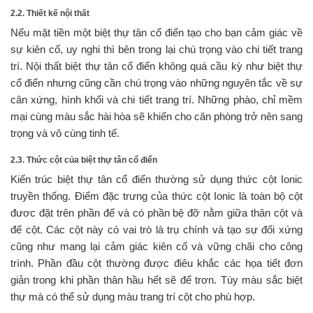
2.2. Thiết kế nội thất
Nếu mặt tiền một biệt thự tân cổ điển tạo cho bạn cảm giác về
sự kiên cố, uy nghi thì bên trong lại chú trọng vào chi tiết trang
trí. Nội thất biệt thự tân cổ điển không quá cầu kỳ như biệt thự
cổ điển nhưng cũng cần chú trọng vào những nguyên tắc về sự
cân xứng, hình khối và chi tiết trang trí. Những phào, chỉ mềm
mại cùng màu sắc hài hòa sẽ khiến cho căn phòng trở nên sang
trọng và vô cùng tinh tế.
2.3. Thức cột của biệt thự tân cổ điển
Kiến trúc biệt thự tân cổ điển thường sử dụng thức cột Ionic
truyền thống. Điểm đặc trưng của thức cột Ionic là toàn bộ cột
đươc đặt trên phần đế và có phần bệ đỡ nằm giữa thân cột và
đế cột. Các cột này có vai trò là trụ chính và tạo sự đối xứng
cũng như mang lại cảm giác kiên cố và vững chãi cho công
trình. Phần đầu cột thường được điêu khắc các họa tiết đơn
giản trong khi phần thân hầu hết sẽ để trơn. Tùy màu sắc biệt
thự mà có thể sử dụng màu trang trí cột cho phù hợp.