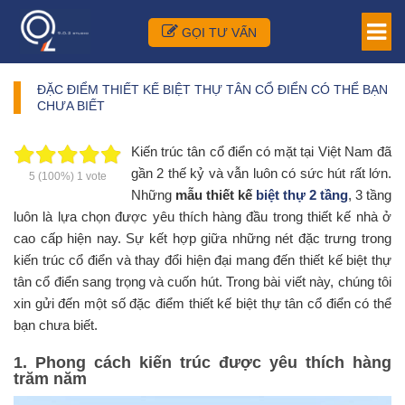
GỌI TƯ VẤN
ĐẶC ĐIỂM THIẾT KẾ BIỆT THỰ TÂN CỔ ĐIỂN CÓ THỂ BẠN
CHƯA BIẾT
Kiến trúc tân cổ điển có mặt tại Việt Nam đã
gần 2 thế kỷ và vẫn luôn có sức hút rất lớn.
5
(100%)
1
vote
Những
mẫu thiết kế
biệt thự 2 tầng
, 3 tầng
luôn là lựa chọn được yêu thích hàng đầu trong thiết kế nhà ở
cao cấp hiện nay. Sự kết hợp giữa những nét đặc trưng trong
kiến trúc cổ điển và thay đổi hiện đại mang đến thiết kế biệt thự
tân cổ điển sang trọng và cuốn hút. Trong bài viết này, chúng tôi
xin gửi đến một số đặc điểm thiết kế biệt thự tân cổ điển có thể
bạn chưa biết.
1. Phong cách kiến trúc được yêu thích hàng
trăm năm