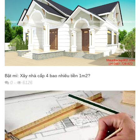
Bật mí: Xây nhà cấp 4 bao nhiêu tiền 1m2?
0
-
6126