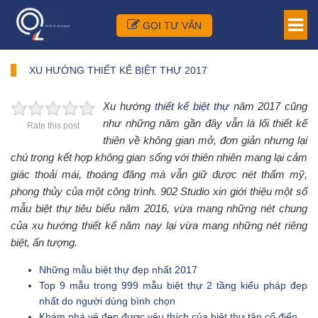
GỌI TƯ VẤN
XU HƯỚNG THIẾT KẾ BIỆT THỰ 2017
Xu hướng
thiết kế biệt thự
năm 2017 cũng
như những năm gần đây vẫn là lối thiết kế
Rate this post
thiên về không gian mở, đơn giản nhưng lại
chú trọng kết hợp không gian sống với thiên nhiên mang lại cảm
giác thoải mái, thoáng đãng mà vẫn giữ được nét thẩm mỹ,
phong thủy của một công trình. 902 Studio xin giới thiệu một số
mẫu biệt thự tiêu biểu năm 2016, vừa mang những nét chung
của xu hướng thiết kế năm nay lại vừa mang những nét riêng
biệt, ấn tượng.
Những mẫu biệt thự đẹp nhất 2017
Top 9 mẫu trong 999 mẫu biệt thự 2 tầng kiểu pháp đẹp
nhất do người dùng bình chọn
Khám phá vẻ đẹp được yêu thích của biệt thự tân cổ điển