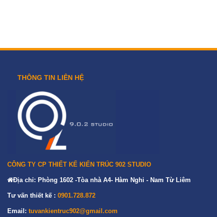
THÔNG TIN LIÊN HỆ
CÔNG TY CP THIẾT KẾ KIẾN TRÚC 902 STUDIO
Địa chỉ: Phòng 1602 -Tòa nhà A4- Hàm Nghi - Nam Từ Liêm
Tư vấn thiết kế :
0901.728.872
Email:
tuvankientruc902@gmail.com