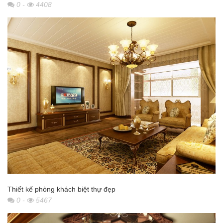
0
-
4408
Thiết kế phòng khách biệt thự đẹp
0
-
5467