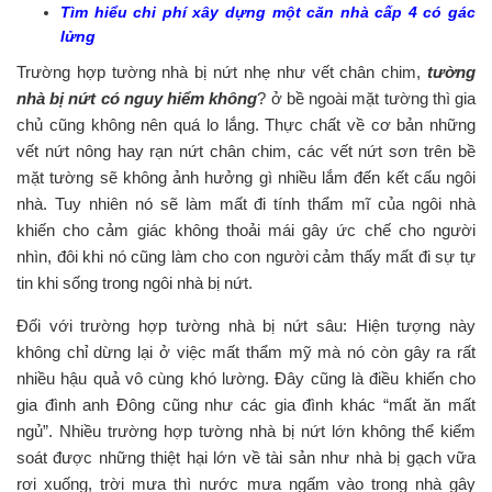
Tìm hiểu chi phí xây dựng một căn nhà cấp 4 có gác
lửng
Trường hợp tường nhà bị nứt nhẹ như vết chân chim,
tường
nhà bị nứt có nguy hiểm không
? ở bề ngoài mặt tường thì gia
chủ cũng không nên quá lo lắng. Thực chất về cơ bản những
vết nứt nông hay rạn nứt chân chim, các vết nứt sơn trên bề
mặt tường sẽ không ảnh hưởng gì nhiều lắm đến kết cấu ngôi
nhà. Tuy nhiên nó sẽ làm mất đi tính thẩm mĩ của ngôi nhà
khiến cho cảm giác không thoải mái gây ức chế cho người
nhìn, đôi khi nó cũng làm cho con người cảm thấy mất đi sự tự
tin khi sống trong ngôi nhà bị nứt.
Đối với trường hợp tường nhà bị nứt sâu: Hiện tượng này
không chỉ dừng lại ở việc mất thẩm mỹ mà nó còn gây ra rất
nhiều hậu quả vô cùng khó lường. Đây cũng là điều khiến cho
gia đình anh Đông cũng như các gia đình khác “mất ăn mất
ngủ”. Nhiều trường hợp tường nhà bị nứt lớn không thể kiểm
soát được những thiệt hại lớn về tài sản như nhà bị gạch vữa
rơi xuống, trời mưa thì nước mưa ngấm vào trong nhà gây