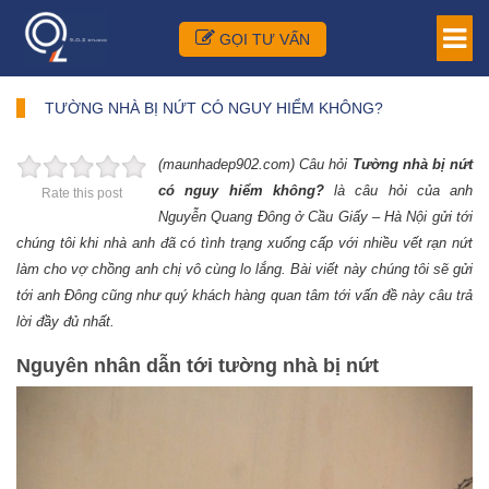
GỌI TƯ VẤN
TƯỜNG NHÀ BỊ NỨT CÓ NGUY HIỂM KHÔNG?
(maunhadep902.com) Câu hỏi
Tường nhà bị nứt
có nguy hiểm không?
là câu hỏi của anh
Rate this post
Nguyễn Quang Đông ở Cầu Giấy – Hà Nội gửi tới
chúng tôi khi nhà anh đã có tình trạng xuống cấp với nhiều vết rạn nứt
làm cho vợ chồng anh chị vô cùng lo lắng. Bài viết này chúng tôi sẽ gửi
tới anh Đông cũng như quý khách hàng quan tâm tới vấn đề này câu trả
lời đầy đủ nhất.
Nguyên nhân dẫn tới tường nhà bị nứt