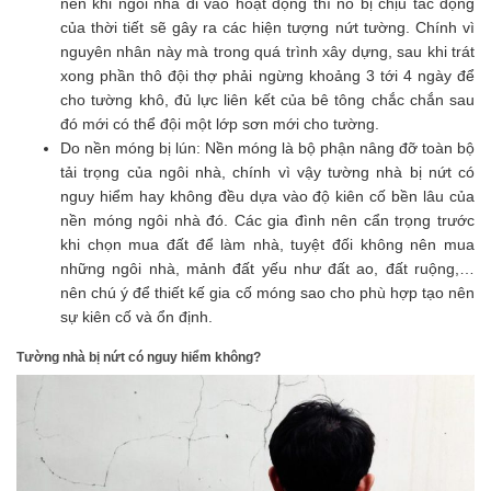
nên khi ngôi nhà đi vào hoạt động thì nó bị chịu tác động
của thời tiết sẽ gây ra các hiện tượng nứt tường. Chính vì
nguyên nhân này mà trong quá trình xây dựng, sau khi trát
xong phần thô đội thợ phải ngừng khoảng 3 tới 4 ngày để
cho tường khô, đủ lực liên kết của bê tông chắc chắn sau
đó mới có thể đội một lớp sơn mới cho tường.
Do nền móng bị lún: Nền móng là bộ phận nâng đỡ toàn bộ
tải trọng của ngôi nhà, chính vì vậy tường nhà bị nứt có
nguy hiểm hay không đều dựa vào độ kiên cố bền lâu của
nền móng ngôi nhà đó. Các gia đình nên cẩn trọng trước
khi chọn mua đất để làm nhà, tuyệt đối không nên mua
những ngôi nhà, mảnh đất yếu như đất ao, đất ruộng,…
nên chú ý để thiết kế gia cố móng sao cho phù hợp tạo nên
sự kiên cố và ổn định.
Tường nhà bị nứt có nguy hiểm không?