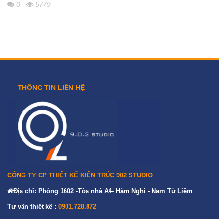
0
-
5779
THÔNG TIN LIÊN HỆ
CÔNG TY CP THIẾT KẾ KIẾN TRÚC 902 STUDIO
Địa chỉ: Phòng 1602 -Tòa nhà A4- Hàm Nghi - Nam Từ Liêm
Tư vấn thiết kế :
0901.728.872