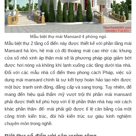
Mẫu biệt thự mái Mansard 4 phòng ngủ
Mẫu biệt thự 2 tầng cổ điển này được thiết kế với phần tầng mái
Mansard há lớn, hệ mái có độ thoáng mát cao nhờ các khung
cửa sổ nhỏ xinh áp thân mái sẽ là phương pháp giúp giảm bớt
được hơi nóng và không khí lạnh xuống các tầng dưới tòa nhà.
Đối với các mẫu nhà cổ điển theo phong cách Pháp, việc sử
dụng mái mansard chính là sự kết hợp hoàn hảo tạo nên được
một bức tranh sinh động, đẳng cấp và sang trọng. Tuy nhiên, để
mang đến hiệu quả thẩm mỹ vượt trội thì phần mái mansard
phải được thiết kế phù hợp với tỉ lệ phần thân nhà hay nói cách
khác phần thân- đế- mái phải giữ được tỉ lệ cân bằng của một
công trình kiến trúc, đòi hỏi kiến trúc sư giàu kinh nghiệm
chuyên môn trong nghề.
Biệt thự cổ điển với sân vườn rộng