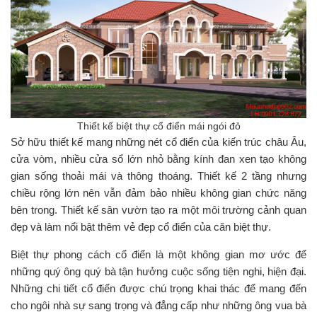
Thiết kế biệt thự cổ điển mái ngói đỏ
Sở hữu thiết kế mang những nét cổ điển của kiến trúc châu Âu,
cửa vòm, nhiều cửa sổ lớn nhỏ bằng kính đan xen tạo không
gian sống thoải mái và thông thoáng. Thiết kế 2 tầng nhưng
chiều rộng lớn nên vẫn đảm bảo nhiều không gian chức năng
bên trong. Thiết kế sân vườn tạo ra một môi trường cảnh quan
đẹp và làm nổi bật thêm vẻ đẹp cổ điển của căn biệt thự.
Biệt thự phong cách cổ điển là một không gian mơ ước để
những quý ông quý bà tận hưởng cuộc sống tiện nghi, hiện đại.
Những chi tiết cổ điển được chú trọng khai thác để mang đến
cho ngôi nhà sự sang trọng và đẳng cấp như những ông vua bà