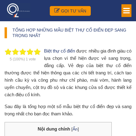
GỌI TƯ VẤN
TỔNG HỢP NHỮNG MẪU BIỆT THỰ CỔ ĐIỂN ĐẸP SANG
TRỌNG NHẤT
Biệt thự cổ điển
được nhiều gia đình giàu có
lựa chọn vì thể hiện được vẻ sang trọng,
5
(100%)
1
vote
đẳng cấp. Vẻ đẹp của biệt thự cổ điển
thường được thể hiện thông qua các chi tiết trang trí, cách tạo
hình cầu kỳ và công phu như chỉ phào, mái vòm, hành lang
uyển chuyển, cột trụ đồ sộ và các khung cửa sổ được thiết kế
cách điệu cổ kính.
Sau đây là tổng hợp một số mẫu biệt thự cổ điển đẹp và sang
trọng nhất cho bạn đọc tham khảo.
Nội dung chính
[
Ẩn
]