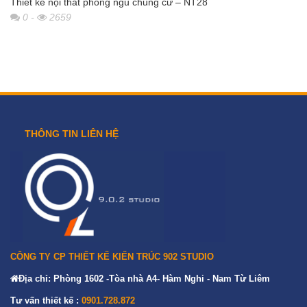
Thiết kế nội thất phòng ngủ chung cư – NT28
0
-
2659
THÔNG TIN LIÊN HỆ
CÔNG TY CP THIẾT KẾ KIẾN TRÚC 902 STUDIO
Địa chỉ: Phòng 1602 -Tòa nhà A4- Hàm Nghi - Nam Từ Liêm
Tư vấn thiết kế :
0901.728.872