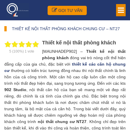
GỌI TƯ VẤN
THIẾT KẾ NỘI THẤT PHÒNG KHÁCH CHUNG CƯ – NT27
Thiết kế nội thất phòng khách
[MAUNHADEP902] –
Thiết kế nội thất
5
(100%)
1
vote
phòng khách
đóng vai trò nòng cốt thể hiện
đẳng cấp của gia chủ, đặc biệt với
thiết kế các căn hộ chung
cư
thường có kiến trúc tương đồng nhau thì nội thất chính là linh
hồn của cả công trình. Một căn hộ cao cấp luôn cần một công
trình nội thất đẹp hiện đại, sang trọng tương ứng. Đến với các kts
902 Studio
, nội thất căn hộ của bạn sẽ mang một vẻ đẹp rất
riêng, đó chính là cá tính của chính gia chủ. Đặc biệt trong nội
thất thì phòng khách luôn là nơi được chăm chút nhất vì nó là
trung tâm, là bộ mặt của cả căn hộ. Trong bài viết dưới đây, quý
khách hàng sẽ được chiêm ngưỡng vẻ đẹp hoàn mỹ của phòng
khách công trình
nội thất chung cư NT27
. Không chỉ đẹp trên
bản thiết kế, khi đi vào thi công và hoàn thiện, công trình toát lên