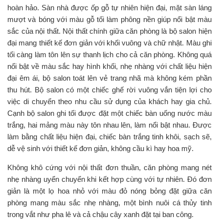
hoàn hảo. Sàn nhà được ốp gỗ tự nhiên hiện đại, mặt sàn láng
mượt và bóng với màu gỗ tối làm phông nền giúp nổi bật màu
sắc của nội thất. Nội thất chính giữa căn phòng là bộ salon hiện
đại mang thiết kế đơn giản với khối vuông và chữ nhật. Màu ghi
tối càng làm tôn lên sự thanh lịch cho cả căn phòng. Không quá
nổi bật về màu sắc hay hình khối, nhẹ nhàng với chất liệu hiện
đại êm ái, bộ salon toát lên vẻ trang nhã mà không kém phần
thu hút. Bộ salon có một chiếc ghế rời vuông vắn tiện lợi cho
việc di chuyển theo nhu cầu sử dụng của khách hay gia chủ.
Cạnh bộ salon ghi tối được đặt một chiếc bàn uống nước màu
trắng, hai mảng màu này tôn nhau lên, làm nổi bật nhau. Được
làm bằng chất liệu hiện đại, chiếc bàn trắng tinh khôi, sạch sẽ,
dễ vệ sinh với thiết kế đơn giản, không cầu kì hay hoa mỹ.
Không khô cứng với nội thất đơn thuần, căn phòng mang nét
nhẹ nhàng uyển chuyển khi kết hợp cùng với tự nhiên. Đó đơn
giản là một lọ hoa nhỏ với màu đỏ nóng bỏng đặt giữa căn
phòng mang màu sắc nhẹ nhàng, một bình nuôi cá thủy tinh
trong vắt như pha lê và cả chậu cây xanh đặt tại ban công.