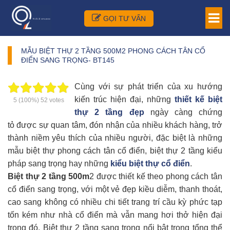
GỌI TƯ VẤN
MẪU BIỆT THỰ 2 TẦNG 500M2 PHONG CÁCH TÂN CỔ
ĐIỂN SANG TRỌNG- BT145
Cùng với sự phát triển của xu hướng
kiến trúc hiện đại, những
thiết kế
biệt
5
(100%)
52
votes
thự 2 tầng đẹp
ngày càng chứng
tỏ được sự quan tâm, đón nhận của nhiều khách hàng, trở
thành niềm yêu thích của nhiều người, đặc biệt là những
mẫu biệt thự phong cách tân cổ điển, biệt thự 2 tầng kiểu
pháp sang trọng hay những
kiểu biệt thự cổ điển
.
Biệt thự 2 tầng 500m
2 được thiết kế theo phong cách tân
cổ điển sang trọng, với một vẻ đẹp kiều diễm, thanh thoát,
cao sang không có nhiều chi tiết trang trí cầu kỳ phức tạp
tốn kém như nhà cổ điển mà vẫn mang hơi thở hiện đại
trong đó. Biệt thự 2 tầng sang trọng nổi bật trong tổng thể