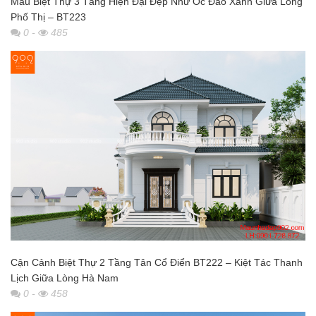
Mẫu Biệt Thự 3 Tầng Hiện Đại Đẹp Như Ốc Đảo Xanh Giữa Lòng
Phố Thị – BT223
0
-
485
Cận Cảnh Biệt Thự 2 Tầng Tân Cổ Điển BT222 – Kiệt Tác Thanh
Lịch Giữa Lòng Hà Nam
0
-
458