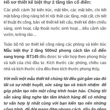
Hồ sơ thiết kế biệt thự 2 tầng tân cổ điển:
Các phối cảnh 3d kiến trúc, mặt tiền, các mặt bên, chi tiết
mặt bằng công năng bố trí nội thất các tầng, mặt cắt, chi tiết
kĩ thuật thi công, bản vẽ thiết kế kết cấu, thiết kế điện chiếu
sáng, sinh hoạt, cấp thoát nước sinh hoạt….tiểu cảnh sân
vườn, tường rào…
Toàn bộ hồ sơ thiết kế công năng các phòng và kiến trúc
Mẫu biệt thự 2 tầng 500m2 phong cách tân cổ điển
sang trọng- BT145
đều được tư vấn hợp theo phong thủy
và tuổi của chủ đầu tư. Kích thước các phòng, chiều cao
nhà và kích thước cửa đều theo kích thước phong thủy.
Với mỗi một mẫu thiết kế chúng tôi đều gửi gắm vào đó
tất cả sự nhiệt huyết, sức sáng tạo và trách nhiệm để
góp phần tạo nên một công trình hoàn hảo. Chúng tôi
sẵn sàng lắng nghe tận tâm khách hàng để có những
tư vấn hợp lý nhất cùng với bạn kiến tạo nên những
công trình để đời mang đậm phong cách, dấu ấn riêng