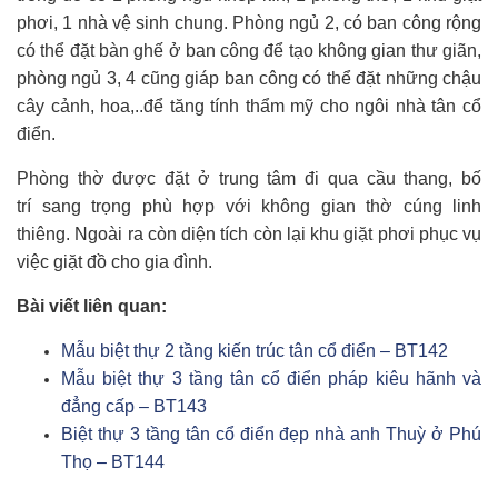
phơi, 1 nhà vệ sinh chung. Phòng ngủ 2, có ban công rộng
có thể đặt bàn ghế ở ban công để tạo không gian thư giãn,
phòng ngủ 3, 4 cũng giáp ban công có thể đặt những chậu
cây cảnh, hoa,..để tăng tính thẩm mỹ cho ngôi nhà tân cổ
điển.
Phòng thờ được đặt ở trung tâm đi qua cầu thang, bố
trí sang trọng phù hợp với không gian thờ cúng linh
thiêng. Ngoài ra còn diện tích còn lại khu giặt phơi phục vụ
việc giặt đồ cho gia đình.
Bài viết liên quan:
Mẫu biệt thự 2 tầng kiến trúc tân cổ điển – BT142
Mẫu biệt thự 3 tầng tân cổ điển pháp kiêu hãnh và
đẳng cấp – BT143
Biệt thự 3 tầng tân cổ điển đẹp nhà anh Thuỳ ở Phú
Thọ – BT144