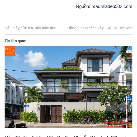
Nguồn:
maunhadep902.com
Nếu thấy hữu ích, hãy bấm like
Đăng 9 năm cách đây
14094 lượt xem
Tin liên quan