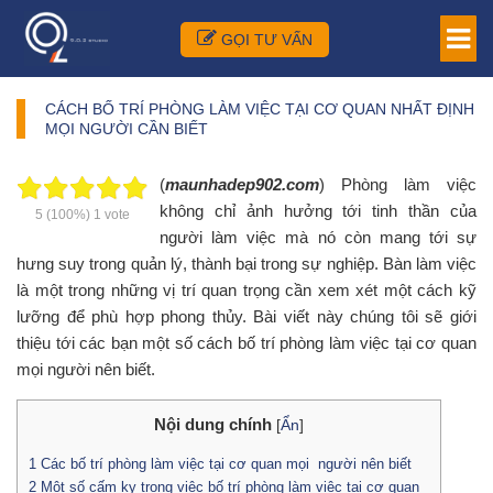
GỌI TƯ VẤN
CÁCH BỐ TRÍ PHÒNG LÀM VIỆC TẠI CƠ QUAN NHẤT ĐỊNH
MỌI NGƯỜI CẦN BIẾT
(
maunhadep902.com
) Phòng làm việc
không chỉ ảnh hưởng tới tinh thần của
5
(100%)
1
vote
người làm việc mà nó còn mang tới sự
hưng suy trong quản lý, thành bại trong sự nghiệp. Bàn làm việc
là một trong những vị trí quan trọng cần xem xét một cách kỹ
lưỡng để phù hợp phong thủy. Bài viết này chúng tôi sẽ giới
thiệu tới các bạn một số cách bố trí phòng làm việc tại cơ quan
mọi người nên biết.
Nội dung chính
[
Ẩn
]
1
Các bố trí phòng làm việc tại cơ quan mọi người nên biết
2
Một số cấm kỵ trong việc bố trí phòng làm việc tại cơ quan