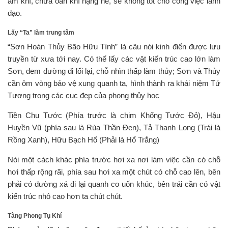
âm khí, chứa oán khí nặng nề, sẽ không tốt cho công việc lãnh
đạo.
Lấy “Ta” làm trung tâm
“Sơn Hoàn Thủy Bão Hữu Tình” là câu nói kinh điển được lưu
truyền từ xưa tới nay. Có thể lấy các vật kiến trúc cao lớn làm
Sơn, đem đường đi lối lại, chỗ nhìn thấp làm thủy; Sơn và Thủy
cần ôm vòng bảo vệ xung quanh ta, hình thành ra khái niệm Tứ
Tượng trong các cục đẹp của phong thủy học
Tiền Chu Tước (Phía trước là chim Khổng Tước Đỏ), Hậu
Huyền Vũ (phía sau là Rùa Thần Đen), Tả Thanh Long (Trái là
Rồng Xanh), Hữu Bạch Hổ (Phải là Hổ Trắng)
Nói một cách khác phía trước hơi xa nơi làm việc cần có chỗ
hơi thấp rộng rãi, phía sau hơi xa một chút có chỗ cao lên, bên
phải có đường xá đi lại quanh co uốn khúc, bên trái cần có vật
kiến trúc nhô cao hơn ta chút chút.
Tàng Phong Tụ Khí