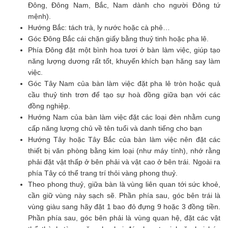
Đông, Đông Nam, Bắc, Nam dành cho người Đông tứ
mệnh).
Hướng Bắc: tách trà, ly nước hoặc cà phê…
Góc Đông Bắc cái chặn giấy bằng thuỷ tinh hoặc pha lê.
Phía Đông đặt một bình hoa tươi ở bàn làm việc, giúp tạo
năng lượng dương rất tốt, khuyến khích bạn hăng say làm
việc.
Góc Tây Nam của bàn làm việc đặt pha lê tròn hoặc quả
cầu thuỷ tinh trơn để tạo sự hoà đồng giữa bạn với các
đồng nghiệp.
Hướng Nam của bàn làm việc đặt các loại đèn nhằm cung
cấp năng lượng chủ về tên tuổi và danh tiếng cho bạn
Hướng Tây hoặc Tây Bắc của bàn làm việc nên đặt các
thiết bị văn phòng bằng kim loại (như máy tính), nhớ rằng
phải đặt vật thấp ở bên phải và vật cao ở bên trái. Ngoài ra
phía Tây có thể trang trí thỏi vàng phong thuỷ.
Theo phong thuỷ, giữa bàn là vùng liên quan tới sức khoẻ,
cần giữ vùng này sạch sẽ. Phần phía sau, góc bên trái là
vùng giàu sang hãy đặt 1 bao đỏ đựng 9 hoặc 3 đồng tiền.
Phần phía sau, góc bên phải là vùng quan hệ, đặt các vật