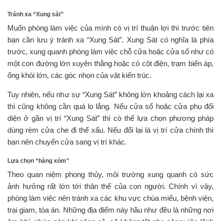
Tránh xa “Xung sát”
Muốn phòng làm việc của mình có vị trí thuận lợi thì trước tiên
bạn cần lưu ý tránh xa “Xung Sát”. Xung Sát có nghĩa là phía
trước, xung quanh phòng làm việc chỗ cửa hoặc cửa sổ như có
một con đường lớn xuyên thằng hoặc có cột điện, trạm biến áp,
ống khói lớn, các góc nhọn của vật kiến trúc.
Tuy nhiên, nếu như sự “Xung Sát” không lớn khoảng cách lại xa
thì cũng không cần quá lo lắng. Nếu cửa sổ hoặc cửa phụ đối
diện ở gần vị trí “Xung Sát” thì có thể lựa chọn phương pháp
dùng rèm cửa che đi thế xấu. Nếu đổi lại là vị trí cửa chính thì
bạn nên chuyển cửa sang vị trí khác.
Lựa chọn “hàng xóm”
Theo quan niệm phong thủy, môi trường xung quanh có sức
ảnh hưởng rất lớn tới thân thể của con người. Chính vì vậy,
phòng làm việc nên tránh xa các khu vực chùa miếu, bệnh viện,
trại giam, tòa án. Những địa điểm này hầu như đều là những nơi