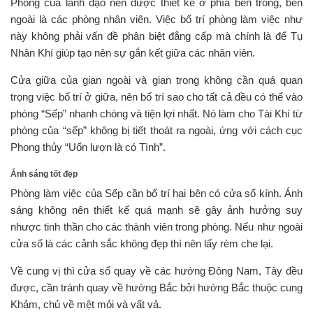
Phòng của lãnh đạo nên được thiết kế ở phía bên trong, bên
ngoài là các phòng nhân viên. Việc bố trí phòng làm việc như
này không phải vấn đề phân biệt đẳng cấp mà chính là để Tụ
Nhân Khí giúp tạo nên sự gắn kết giữa các nhân viên.
Cửa giữa của gian ngoài và gian trong không cần quá quan
trọng việc bố trí ở giữa, nên bố trí sao cho tất cả đều có thể vào
phòng “Sếp” nhanh chóng và tiện lợi nhất. Nó làm cho Tài Khí từ
phòng của “sếp” không bị tiết thoát ra ngoài, ứng với cách cục
Phong thủy “Uốn lượn là có Tình”.
Ánh sáng tốt đẹp
Phòng làm việc của Sếp cần bố trí hai bên có cửa sổ kính. Ánh
sáng không nên thiết kế quá mạnh sẽ gây ảnh hưởng suy
nhược tinh thần cho các thành viên trong phòng. Nếu như ngoài
cửa sổ là các cảnh sắc không đẹp thì nên lấy rèm che lại.
Về cung vị thì cửa sổ quay về các hướng Đông Nam, Tây đều
được, cần tránh quay về hướng Bắc bởi hướng Bắc thuộc cung
Khảm, chủ về mệt mỏi và vất vả.